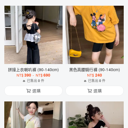
拼接上衣喇叭褲 (90-140cm)
黑色高腰騎行褲 (90-140cm)
390
-
690
240
NT$
NT$
NT$
🔥 已售出
0
件
🔥 已售出
0
件
選購
選購