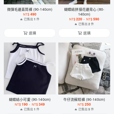
微彈毛邊直筒褲 (90-140cm)
蝴蝶結拼接花邊背心 (80-
490
140cm)
NT$
220
-
590
🔥 已售出
1
件
NT$
NT$
🔥 已售出
2
件
選購
選購
蝴蝶結小可愛 (90-140cm)
牛仔流蘇短褲 (90-140cm)
190
-
349
250
NT$
NT$
NT$
🔥 已售出
1
件
🔥 已售出
5
件