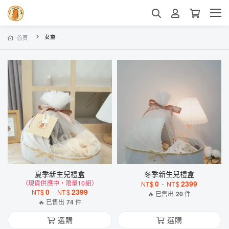
女童
首頁
夏季新生兒禮盒
冬季新生兒禮盒
（現貨供應中，限量10組）
0
-
2399
NT$
NT$
0
-
2399
NT$
NT$
🔥 已售出
20
件
🔥 已售出
74
件
選購
選購