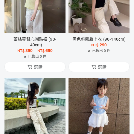
蕾絲黃背心圓點褲 (90-
黑色斜露肩上衣 (90-140cm)
140cm)
290
NT$
390
-
690
NT$
NT$
🔥 已售出
0
件
🔥 已售出
0
件
選購
選購