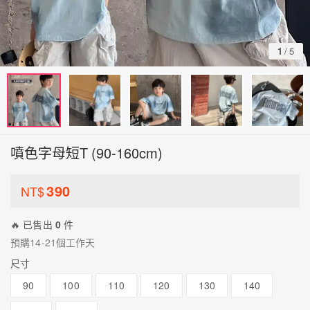
1
/
5
噴色字母短T (90-160cm)
390
NT$
🔥 已售出
0
件
預購14-21個工作天
尺寸
90
100
110
120
130
140