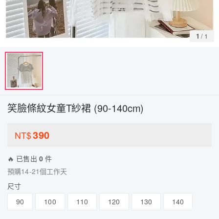
1
/
1
笑臉條紋女童T紗裙 (90-140cm)
390
NT$
🔥 已售出
0
件
預購14-21個工作天
尺寸
90
100
110
120
130
140