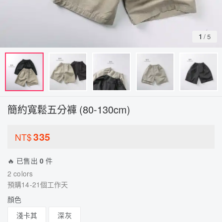
1
/
5
簡約寬鬆五分褲 (80-130cm)
335
NT$
🔥 已售出
0
件
2 colors
預購14-21個工作天
顏色
淺卡其
深灰