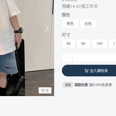
預購14-21個工作天
顏色
黑色
白色
尺寸
80
90
100
1
-
加入購物車
滿額免運
滿$1500免運費
全店
1
/
3