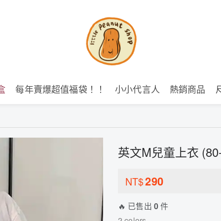
盒
每年賣爆超值福袋！！
小小代言人
熱銷商品
英文M兒童上衣 (80-
290
NT$
🔥 已售出
0
件
2 colors