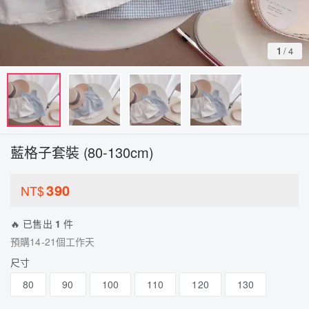
1
/
4
藍格子套裝 (80-130cm)
390
NT$
🔥 已售出
1
件
預購14-21個工作天
尺寸
80
90
100
110
120
130