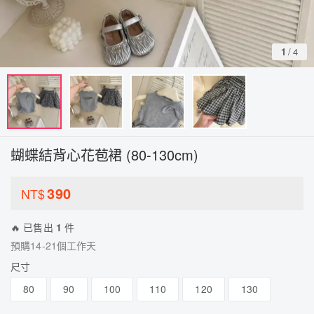
1
/
4
蝴蝶結背心花苞裙 (80-130cm)
390
NT$
🔥 已售出
1
件
預購14-21個工作天
尺寸
80
90
100
110
120
130