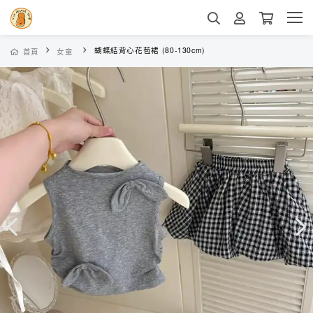
蝴蝶結背心花苞裙 (80-130cm)
首頁
女童